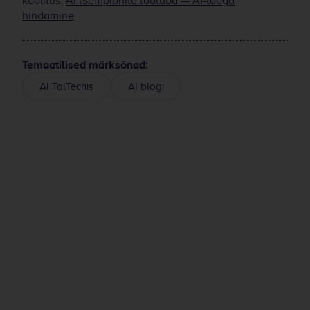
koolitus:
AI tšempionite töötuba — AI-toega
hindamine
.
Temaatilised märksõnad:
AI TalTechis
AI blogi