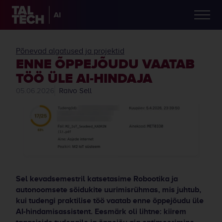
Põnevad algatused ja projektid
ENNE ÕPPEJÕUDU VAATAB
TÖÖ ÜLE AI-HINDAJA
05.06.2026
Raivo Sell
Sel kevadsemestril katsetasime Robootika ja
autonoomsete sõidukite uurimisrühmas, mis juhtub,
kui tudengi praktilise töö vaatab enne õppejõudu üle
AI-hindamisassistent. Eesmärk oli lihtne: kiirem