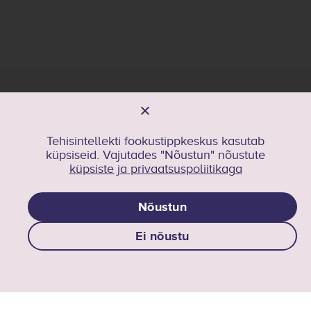
Üldkontakt
kristel.kriisa@taltech.ee
Tehisintellekti fookustippkeskus kasutab
julija.monnakmae@taltech.ee
küpsiseid. Vajutades "Nõustun" nõustute
Tehisintellekti Fookustippkeskus
küpsiste ja privaatsuspoliitikaga
ai-ftk@taltech.ee
Nõustun
Jälgi meid LinkedINis
Ei nõustu
AI TalTechis
AI õpe TalTechis
Koostöö