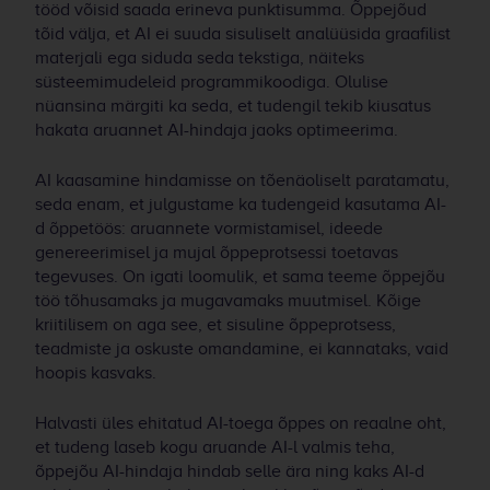
tööd võisid saada erineva punktisumma. Õppejõud
tõid välja, et AI ei suuda sisuliselt analüüsida graafilist
materjali ega siduda seda tekstiga, näiteks
süsteemimudeleid programmikoodiga. Olulise
nüansina märgiti ka seda, et tudengil tekib kiusatus
hakata aruannet AI-hindaja jaoks optimeerima.
AI kaasamine hindamisse on tõenäoliselt paratamatu,
seda enam, et julgustame ka tudengeid kasutama AI-
d õppetöös: aruannete vormistamisel, ideede
genereerimisel ja mujal õppeprotsessi toetavas
tegevuses. On igati loomulik, et sama teeme õppejõu
töö tõhusamaks ja mugavamaks muutmisel. Kõige
kriitilisem on aga see, et sisuline õppeprotsess,
teadmiste ja oskuste omandamine, ei kannataks, vaid
hoopis kasvaks.
Halvasti üles ehitatud AI-toega õppes on reaalne oht,
et tudeng laseb kogu aruande AI-l valmis teha,
õppejõu AI-hindaja hindab selle ära ning kaks AI-d