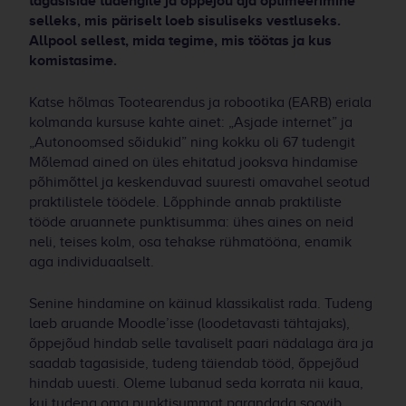
tagasiside tudengile ja õppejõu aja optimeerimine
selleks, mis päriselt loeb sisuliseks vestluseks.
Allpool sellest, mida tegime, mis töötas ja kus
komistasime.
Katse hõlmas Tootearendus ja robootika (EARB) eriala
kolmanda kursuse kahte ainet: „Asjade internet” ja
„Autonoomsed sõidukid” ning kokku oli 67 tudengit
Mõlemad ained on üles ehitatud jooksva hindamise
põhimõttel ja keskenduvad suuresti omavahel seotud
praktilistele töödele. Lõpphinde annab praktiliste
tööde aruannete punktisumma: ühes aines on neid
neli, teises kolm, osa tehakse rühmatööna, enamik
aga individuaalselt.
Senine hindamine on käinud klassikalist rada. Tudeng
laeb aruande Moodle’isse (loodetavasti tähtajaks),
õppejõud hindab selle tavaliselt paari nädalaga ära ja
saadab tagasiside, tudeng täiendab tööd, õppejõud
hindab uuesti. Oleme lubanud seda korrata nii kaua,
kui tudeng oma punktisummat parandada soovib.