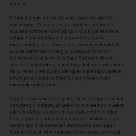
künnise.
Seejärel leppis tudeng õppejõuga kokku aja töö
kaitsmiseks. Varasematel aastatel me aruandeid
suuliselt kaitsta ei lasknud, kõik käis kirjalike tööde
põhjal. Kuna õppejõud ei pea enam tegema
töömahukat esmast hindamist, lisasime selle arvelt
suulise kaitsmise: tudeng ja õppejõud kohtuvad
lühikeseks vestluseks, kus õppejõud saab kiiresti
selgeks, mida tudeng ainest tegelikult omandanud on.
Nii kiirenes ühelt poolt tudengi esmane tagasiside ja
teiselt poolt vabanes õppejõu aeg näost näkku
toimuvaks kaitsmiseks.
Suures plaanis õnnestus piloot hästi: nii õppejõud kui
ka tudengid pidasid just sellist kombineeritud mudelit
tulevikus kõige eelistatumaks. Kokkuvõttes hindas
90% tagasiside andjatest lahenduse positiivseks ja
sisulist õppimist toetavaks. Kitsaskohti siiski jagus.
Suurim neist oli AI-hindamise varieeruvus, sarnased