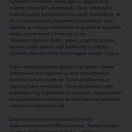
suhtlevad omavahel, samal ajal kui õppejõud ja
tudeng jäävad kõrvaltvaatajaks. Selle vältimiseks
tuleb AI-ajastu õppeprotsess hoolikalt disainida nii, et
AI on mõlemal pool integreeritud töövahend, kuid
õppejõu ja tudengi otsesuhtlus ning sisuline õppimine
hoopis suurenevad. Lihtne see ei ole.
Tagasipöördumine pliiatsi, paberi ja puhtalt suulise
eksami juurde ülikooli ega õppeainet ei päästa,
ajutiselt võib seda teha, kuid kaugele sellega ei jõua.
Pigem tuleb kujundada õppejõu roll ümber: vähem
mehaanilise info jagamist ja selle taasesitamise
kontrolli, rohkem hoiakute, kriitilise mõtlemise ja
õppimisvõime arendamist. Sinna jõudmiseks tuleb
katsetada ning kujundada nii tudengite, õppejõudude
kui ka juhtkonna hoiakuid, et võtta parimad praktikad
reaalsesse õppetöösse üle.
Eksperimentaaltarkvara arendust toetas
Inseneriakadeemia EARB programm. Teemat käsitlev