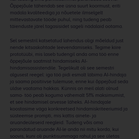
Õppejõule tähendab see üsna suurt koormust, eriti
madala kvaliteediga ja nõuetele ilmselgelt
mittevastavate tööde puhul, ning tudeng peab
täienduste järel tagasisidet sageli nädalaid ootama.
Sel semestril katsetatud lahendus oligi mõeldud just
nende kitsaskohtade leevendamiseks. Tegime kiire
prototüübi, mis laseb tudengil anda oma töö enne
õppejõule saatmist hindamiseks AI-
hindamisassistendile. Tegelikult oli see semestri
algusest reegel: iga töö pidi esmalt läbima AI-hindaja
ja saama positiivse tulemuse, enne kui õppejõud seda
üldse vaatama hakkas. Künnis on meil alati olnud
sama- töö peab koguma vähemalt 51% maksimumist,
et see hindamisel arvesse läheks. AI-hindajale
koostasime väga konkreetsed hindamiskriteeriumid ja
süsteemse prompti, mis kattis ainete- ja
aruandeüleseid reegleid. Tudeng võis oma
parandatud aruande AI-le anda nii mitu korda, kui
soovis, kuni oli punktisummaga rahul ja see ületas